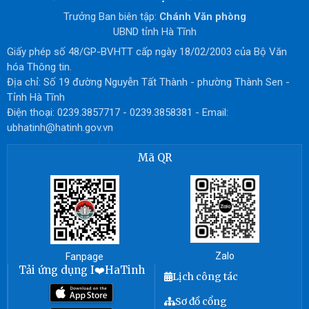
Trưởng Ban biên tập:
Chánh Văn phòng
UBND tỉnh Hà Tĩnh
Giấy phép số 48/GP-BVHTT cấp ngày 18/02/2003 của Bộ Văn
hóa Thông tin.
Địa chỉ: Số 19 đường Nguyễn Tất Thành - phường Thành Sen -
Tỉnh Hà Tĩnh
Điện thoại: 0239.3857717 - 0239.3858381 - Email:
ubhatinh@hatinh.gov.vn
Mã QR
Zalo
Fanpage
Tải ứng dụng I❤️HaTinh
Lịch công tác
Sơ đồ cổng