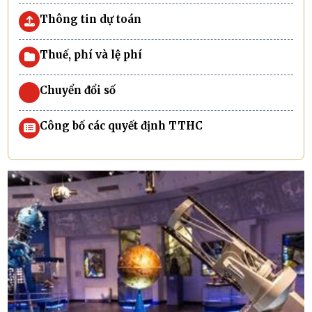
Thông tin dự toán
Thuế, phí và lệ phí
Chuyển đổi số
Công bố các quyết định TTHC