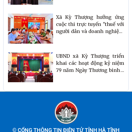
Xã Kỳ Thượng hưởng ứng
cuộc thi trực tuyến "thuế với
người dân và doanh nghiệp"
năm 2026
UBND xã Kỳ Thượng triển
khai các hoạt động kỷ niệm
79 năm Ngày Thương binh -
Liệt sĩ và nhiệm vụ lĩnh vực
Văn hóa - Xã hội
©
CỔNG THÔNG TIN ĐIỆN TỬ TỈNH HÀ TĨNH