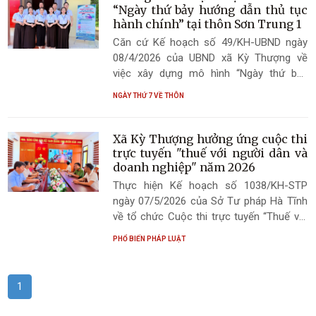
“Ngày thứ bảy hướng dẫn thủ tục
hành chính” tại thôn Sơn Trung 1
Căn cứ Kế hoạch số 49/KH-UBND ngày
08/4/2026 của UBND xã Kỳ Thượng về
việc xây dựng mô hình “Ngày thứ bảy
hướng dẫn thủ tục hành chính”, UBND xã
NGÀY THỨ 7 VỀ THÔN
Kỳ Thượng thông báo về tổ chức thực
hiện mô hình, cụ thể như sau:
Xã Kỳ Thượng hưởng ứng cuộc thi
trực tuyến "thuế với người dân và
doanh nghiệp" năm 2026
Thực hiện Kế hoạch số 1038/KH-STP
ngày 07/5/2026 của Sở Tư pháp Hà Tĩnh
về tổ chức Cuộc thi trực tuyến “Thuế với
người dân và doanh nghiệp” năm 2026,
PHỔ BIẾN PHÁP LUẬT
chiều ngày 26/5/2026, Sở Tư pháp tổ
chức Lễ phát động Cuộc thi theo hình
thức trực tiếp kết hợp trực tuyến.
1