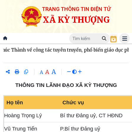
TRANG THÔNG TIN ĐIỆN TỬ
XÃ KỲ THƯỢNG
hành về công tác tuyên truyền, phổ biến giáo dục pháp luật
A
A
A
THÔNG TIN LÃNH ĐẠO XÃ KỲ THƯỢNG
Họ tên
Chức vụ
Hoàng Trọng Lý
Bí thư Đảng uỷ, CT HĐND
Vũ Trung Tiến
P.Bí thư Đảng uỷ