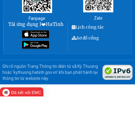
Zalo
Fanpage
Tải ứng dụng I❤️HaTinh
Lịch công tác
Sơ đồ cổng
Ghi rõ nguồn Trang Thông tin điện tử xã Kỳ Thượng
hoặc 'kythuong.hatinh.gov.vn' khi bạn phát hành lại
thông tin từ website này.
Đã kết nối EMC