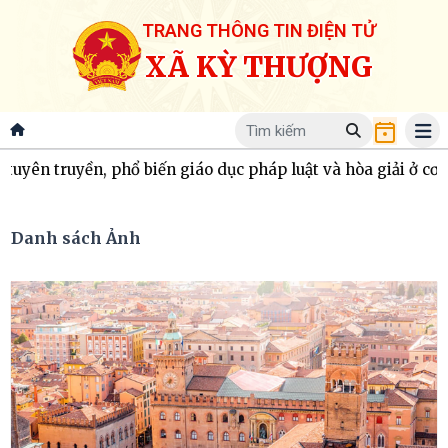
TRANG THÔNG TIN ĐIỆN TỬ
XÃ KỲ THƯỢNG
ổ biến giáo dục pháp luật và hòa giải ở cơ sở
Đoàn giám s
Danh sách Ảnh