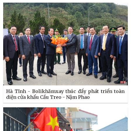
Hà Tĩnh - Bolikhămxay thúc đẩy phát triển toàn
diện cửa khẩu Cầu Treo - Nậm Phao