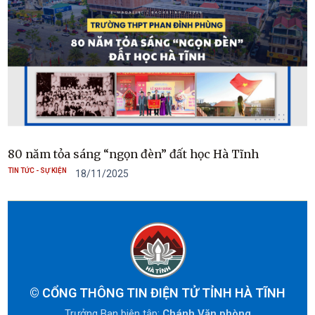
80 năm tỏa sáng “ngọn đèn” đất học Hà Tĩnh
TIN TỨC - SỰ KIỆN
18/11/2025
©
CỔNG THÔNG TIN ĐIỆN TỬ TỈNH HÀ TĨNH
Trưởng Ban biên tập:
Chánh Văn phòng