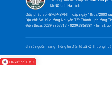
Trưởng Ban biên tập:
Chánh Văn ph
UBND tỉnh Hà Tĩnh
Giấy phép số 48/GP-BVHTT cấp ngày 18/02/2003 của
Địa chỉ: Số 19 đường Nguyễn Tất Thành - phường Th
Điện thoại: 0239.3857717 - 0239.3858381 - Email: ub
Ghi rõ nguồn Trang Thông tin điện tử xã Kỳ Thượng hoặc 
Đã kết nối EMC