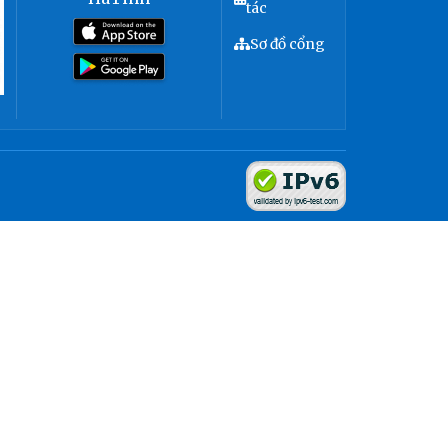
tác
Sơ đồ cổng