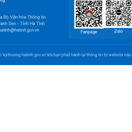
òng
 Bộ Văn hóa Thông tin.
ành Sen - Tỉnh Hà Tĩnh
hatinh@hatinh.gov.vn
Zalo
Fanpage
'kythuong.hatinh.gov.vn' khi bạn phát hành lại thông tin từ website này.