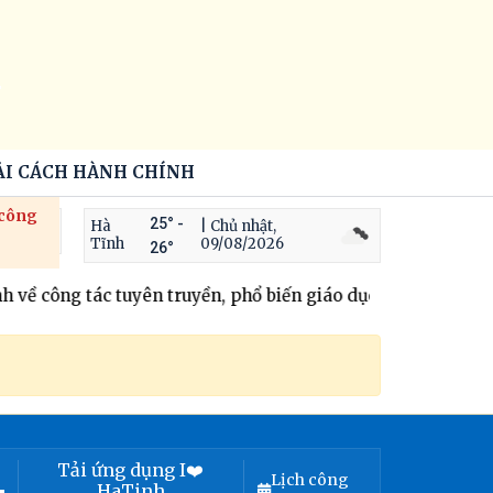
ẢI CÁCH HÀNH CHÍNH
 công
25° -
Hà
| Chủ nhật,
Tĩnh
09/08/2026
26°
 công tác tuyên truyền, phổ biến giáo dục pháp luật và hòa
Tải ứng dụng I❤️
Lịch công
HaTinh