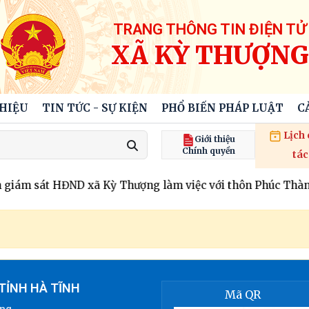
TRANG THÔNG TIN ĐIỆN TỬ
XÃ KỲ THƯỢNG
THIỆU
TIN TỨC - SỰ KIỆN
PHỔ BIẾN PHÁP LUẬT
C
Lịch
Giới thiệu
Chính quyền
tác
iám sát HĐND xã Kỳ Thượng làm việc với thôn Phúc Thành về
TỈNH HÀ TĨNH
Mã QR