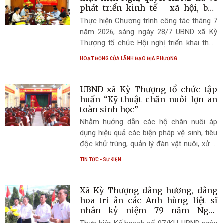
trọng tâm tháng 8 năm 2026 và xem xét
phát triển kinh tế - xã hội, bảo
đảm quốc phòng - an ninh 6
một số nội dung thuộc thẩm quyền. Đồng
Thực hiện Chương trình công tác tháng 7
tháng cuối năm 2026
chí Hoàng Trọng Lý - Bí thư Đảng ủy, Chủ
năm 2026, sáng ngày 28/7 UBND xã Kỳ
tịch HĐND xã chủ trì phiên họp.
Thượng tổ chức Hội nghị triển khai thực
hiện Nghị quyết HĐND xã về phát triển
HOẠT ĐỘNG CỦA LÃNH ĐẠO ĐỊA PHƯƠNG
kinh tế - xã hội, bảo đảm quốc phòng - an
ninh 6 tháng cuối năm 2026 và triển khai
nhiệm vụ trọng tâm tháng 8 năm 2026.
UBND xã Kỳ Thượng tổ chức tập
Đồng chí Nguyễn Cao Cường - Phó Bí thư
huấn “Kỹ thuật chăn nuôi lợn an
Đảng ủy, Chủ tịch UBND xã chủ trì hội
toàn sinh học”
nghị.
Nhằm hướng dẫn các hộ chăn nuôi áp
dụng hiệu quả các biện pháp vệ sinh, tiêu
độc khử trùng, quản lý đàn vật nuôi, xử lý
chất thải và xây dựng chuồng trại đảm
TIN TỨC - SỰ KIỆN
bảo an toàn sinh học, sáng ngày
24/7/2026, UBND xã Kỳ Thượng tổ chức
lớp tập huấn chuyên đề “Kỹ thuật chăn
Xã Kỳ Thượng dâng hương, dâng
nuôi lợn an toàn sinh học” với sự tham gia
hoa tri ân các Anh hùng liệt sĩ
của đông đảo cán bộ, hội viên nông dân
nhân kỷ niệm 79 năm Ngày
Thương binh - Liệt sĩ
và các hộ chăn nuôi lợn trên địa bàn xã.
Thực hiện Kế hoạch số 97/KH-UBND ngày