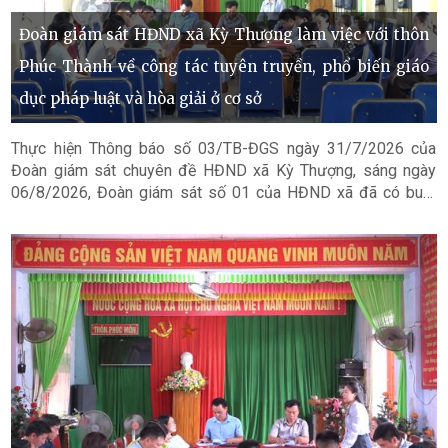
Đoàn giám sát HĐND xã Kỳ Thượng làm việc với thôn
Phúc Thành về công tác tuyên truyền, phổ biến giáo
dục pháp luật và hòa giải ở cơ sở
Thực hiện Thông báo số 03/TB-ĐGS ngày 31/7/2026 của
Đoàn giám sát chuyên đề HĐND xã Kỳ Thượng, sáng ngày
06/8/2026, Đoàn giám sát số 01 của HĐND xã đã có buổi
làm việc với thôn Phúc Thành nhằm giám sát việc thực hiện
công tác tuyên truyền, phổ biến giáo dục pháp luật và hòa giải
ở cơ sở năm 2025.