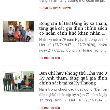
trang, nhằm tăng cường mối quan hệ phối
hợp, gắn bó giữa lực lượng vũ trang địa
THÔNG TIN TUYÊN TRUYỀN
phương với cấp ủy, chính quyền và Nhân
dân, chiều ngày 22/7/2026, Ban Chỉ huy
Quân sự xã Kỳ Thượng phối hợp với thôn
Đồng chí Bí thư Đảng ủy xã thăm,
Phúc Lập tổ chức Hội nghị ký kết chương
tặng quà các gia đình chính sách
trình phối hợp, kết nghĩa.
có hoàn cảnh khó khăn nhân kỷ
niệm 79 năm Ngày Thương binh -
Nhân kỷ niệm 79 năm Ngày Thương binh -
Liệt sĩ
Liệt sĩ (27/7/1947 - 27/7/2026), chiều
ngày 21/7/2026, đồng chí Hoàng Trọng Lý
- Bí thư Đảng ủy, Chủ tịch HĐND xã Kỳ
TIN TỨC - SỰ KIỆN
Thượng và đoàn công tác đã đến thăm
hỏi, tặng quà các gia đình chính sách,
người có công với cách mạng có hoàn
Ban Chỉ huy Phòng thủ Khu vực 3
cảnh khó khăn trên địa bàn xã.
Kỳ Anh thăm, tặng quà gia đình
chính sách tại xã Kỳ Thượng
Nằm trong chuỗi các hoạt động "Đền ơn
đáp nghĩa" nhân dịp kỷ niệm 79 năm Ngày
Thương binh - Liệt sĩ (27/7/1947 -
27/7/2026), chiều ngày 20/7/2026, Đoàn
TIN TỨC - SỰ KIỆN