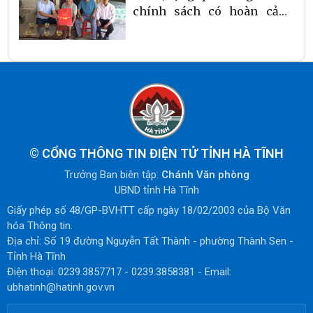
chính sách có hoàn cảnh
khó khăn nhân kỷ niệm 79
năm Ngày Thương binh -
Liệt sĩ
©
CỔNG THÔNG TIN ĐIỆN TỬ TỈNH HÀ TĨNH
Trưởng Ban biên tập:
Chánh Văn phòng
UBND tỉnh Hà Tĩnh
Giấy phép số 48/GP-BVHTT cấp ngày 18/02/2003 của Bộ Văn
hóa Thông tin.
Địa chỉ: Số 19 đường Nguyễn Tất Thành - phường Thành Sen -
Tỉnh Hà Tĩnh
Điện thoại: 0239.3857717 - 0239.3858381 - Email:
ubhatinh@hatinh.gov.vn