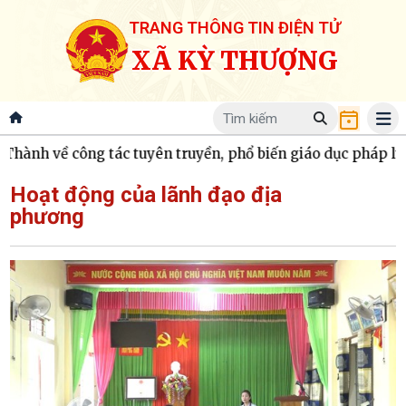
TRANG THÔNG TIN ĐIỆN TỬ
XÃ KỲ THƯỢNG
công tác tuyên truyền, phổ biến giáo dục pháp luật và hòa 
Hoạt động của lãnh đạo địa
phương