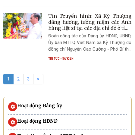
công tác của Ban Chỉ huy Phòng thủ Khu
vực 3 Kỳ Anh do Đại tá Nguyễn Tiến Đông
- Chính ủy Ban Chỉ huy Phòng thủ Khu vực
Tin Truyền hình: Xã Kỳ Thượng
3 Kỳ Anh làm trưởng đoàn đã đến thăm,
dâng hương, tưởng niệm các Anh
tặng quà và tri ân các gia đình chính sách
hùng liệt sĩ tại các địa chỉ đỏ ở tỉnh
Quảng Trị
trên địa bàn xã Kỳ Thượng.
Đoàn công tác của Đảng ủy, HĐND, UBND,
Ủy ban MTTQ Việt Nam xã Kỳ Thượng do
đồng chí Nguyễn Cao Cường - Phó Bí thư
Đảng ủy, Chủ tịch UBND xã làm Trưởng
TIN TỨC - SỰ KIỆN
đoàn đã tổ chức hành trình về nguồn,
dâng hương tưởng niệm các Anh hùng liệt
sĩ tại các địa chỉ đỏ trên địa bàn tỉnh
1
2
3
>
Quảng Trị
Hoạt động Đảng ủy
Hoạt động HĐND