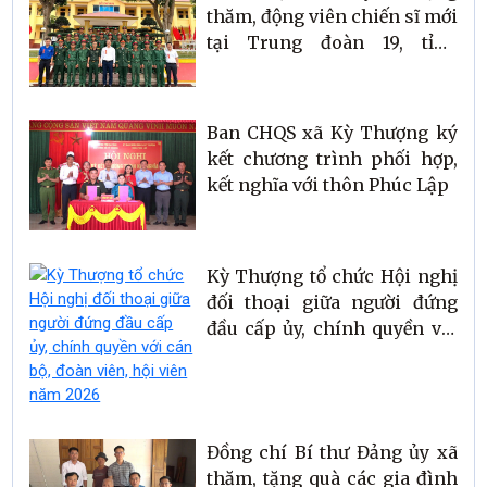
thăm, động viên chiến sĩ mới
tại Trung đoàn 19, tỉnh
Quảng Trị
Ban CHQS xã Kỳ Thượng ký
kết chương trình phối hợp,
kết nghĩa với thôn Phúc Lập
Kỳ Thượng tổ chức Hội nghị
đối thoại giữa người đứng
đầu cấp ủy, chính quyền với
cán bộ, đoàn viên, hội viên
năm 2026
Đồng chí Bí thư Đảng ủy xã
thăm, tặng quà các gia đình