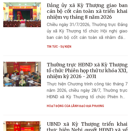
Đảng ủy xã Kỳ Thượng giao ban
cán bộ cốt cán toàn xã triển khai
nhiệm vụ tháng 8 năm 2026
Chiều ngày 31/7/2026, Thường trực Đảng
ủy xã Kỳ Thượng tổ chức Hội nghị giao
ban cán bộ cốt cán toàn xã nhằm đánh
giá tình hình thực hiện nhiệm vụ thời gian
TIN TỨC - SỰ KIỆN
qua, triển khai các nhiệm vụ trọng tâm
tháng 8 năm 2026. Đồng chí Hoàng Trọng
Lý - Bí thư Đảng ủy, Chủ tịch HĐND xã và
Thường trực HĐND xã Kỳ Thượng
đồng chí Nguyễn Cao Cường - Phó Bí thư
tổ chức Phiên họp thứ tư khóa XXI,
Đảng ủy, Chủ tịch UBND xã đồng chủ trì
nhiệm kỳ 2026 - 2031
hội nghị.
Thực hiện Chương trình công tác tháng 7
năm 2026, chiều ngày 28/7, Thường trực
HĐND xã Kỳ Thượng tổ chức Phiên họp
thứ tư khóa XXI, nhiệm kỳ 2026 - 2031
HOẠT ĐỘNG CỦA LÃNH ĐẠO ĐỊA PHƯƠNG
nhằm đánh giá, rút kinh nghiệm công tác
tổ chức Kỳ họp thứ Ba (kỳ họp thường lệ
giữa năm 2026); đánh giá kết quả thực
UBND xã Kỳ Thượng triển khai
hiện nhiệm vụ tháng 7, triển khai nhiệm vụ
thực hiện Nghị quyết HĐND xã về