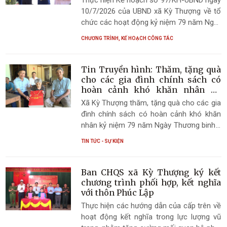
10/7/2026 của UBND xã Kỳ Thượng về tổ
chức các hoạt động kỷ niệm 79 năm Ngày
Thương binh - Liệt sĩ (27/7/1947 -
CHƯƠNG TRÌNH, KẾ HOẠCH CÔNG TÁC
27/7/2026), sáng ngày 24/7/2026, Đảng
ủy, HĐND, UBND, Ủy ban MTTQ Việt Nam
xã Kỳ Thượng đã tổ chức Lễ dâng hoa,
Tin Truyền hình: Thăm, tặng quà
dâng hương tưởng niệm các Anh hùng liệt
cho các gia đình chính sách có
sĩ tại Nghĩa trang Liệt sĩ xã Kỳ Khang và
hoàn cảnh khó khăn nhân kỷ
niệm 79 năm Ngày Thương binh -
Đài tưởng niệm các Anh hùng liệt sĩ trên
Xã Kỳ Thượng thăm, tặng quà cho các gia
Liệt sĩ
địa bàn xã.
đình chính sách có hoàn cảnh khó khăn
nhân kỷ niệm 79 năm Ngày Thương binh -
Liệt sĩ
TIN TỨC - SỰ KIỆN
Ban CHQS xã Kỳ Thượng ký kết
chương trình phối hợp, kết nghĩa
với thôn Phúc Lập
Thực hiện các hướng dẫn của cấp trên về
hoạt động kết nghĩa trong lực lượng vũ