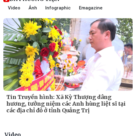
Video
Ảnh
Infographic
Emagazine
Tin Truyền hình: Xã Kỳ Thượng tổ chức
hành trình tri ân, dâng hương tại các địa chỉ
đỏ nhân kỷ niệm 79 năm Ngày Thương
binh - Liệt sĩ
Video