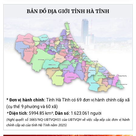
Kỳ Thượng tổ chức hội nghị triển khai công tác
BẢN ĐỒ ĐỊA GIỚI TỈNH HÀ TĨNH
bảo hiểm y tế trên địa bàn quý III năm 2026
05/08/2026
Các chi bộ thuộc Đảng bộ xã Kỳ Thượng tổ chức
sinh hoạt chi bộ thường kỳ tháng 8 năm 2026
04/08/2026
Xã Kỳ Thượng tổ chức tập huấn “Nâng cao nhận
thức cộng đồng và quản lý rủi ro thiên tai dựa vào
cộng đồng đến năm 2030”
04/08/2026
* Đơn vị hành chính:
Tỉnh Hà Tĩnh có 69 đơn vị hành chính cấp xã
(cụ thể: 9 phường và 60 xã)
*
Diện tích:
5994.85 km²;
Dân số:
1.623.061 người
(Nghị quyết số 1665/NQ-UBTVQH15 của UBTVQH về việc sắp xếp các đơn vị hành
chính cấp xã của tỉnh Hà Tĩnh năm 2025)