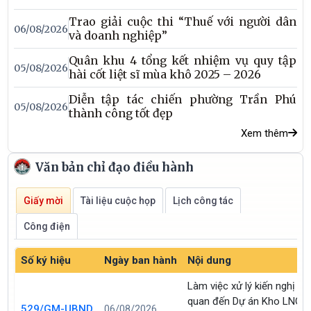
nhằm tạo điều kiện để người sau cai nghiện tiếp cận nguồn
Trao giải cuộc thi “Thuế với người dân
vốn ưu đãi, học nghề, tạo việc làm, phát triển sản xuất, kinh
06/08/2026
và doanh nghiệp”
doanh, từng bước ổn định cuộc sống và tái hòa nhập cộng
đồng.
Quân khu 4 tổng kết nhiệm vụ quy tập
05/08/2026
hài cốt liệt sĩ mùa khô 2025 – 2026
Diễn tập tác chiến phường Trần Phú
05/08/2026
thành công tốt đẹp
Xem thêm
Văn bản chỉ đạo điều hành
Giấy mời
Tài liệu cuộc họp
Lịch công tác
Công điện
Số ký hiệu
Ngày ban hành
Nội dung
Làm việc xử lý kiến nghị liê
quan đến Dự án Kho LNG
529/GM-UBND
06/08/2026