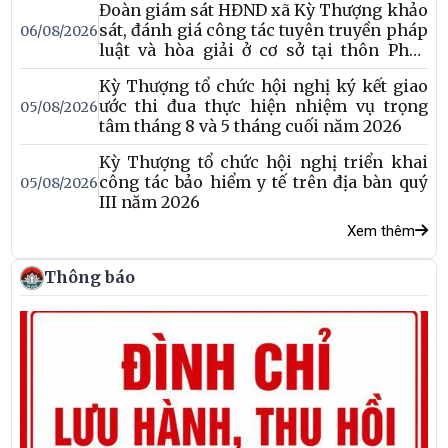
Đoàn giám sát HĐND xã Kỳ Thượng khảo
tác tuyên truyền, phổ biến giáo dục pháp luật và hòa giải ở cơ
sát, đánh giá công tác tuyên truyền pháp
06/08/2026
sở năm 2025.
luật và hòa giải ở cơ sở tại thôn Phúc
Môn
Kỳ Thượng tổ chức hội nghị ký kết giao
ước thi đua thực hiện nhiệm vụ trọng
05/08/2026
tâm tháng 8 và 5 tháng cuối năm 2026
Kỳ Thượng tổ chức hội nghị triển khai
công tác bảo hiểm y tế trên địa bàn quý
05/08/2026
III năm 2026
Xem thêm
Thông báo