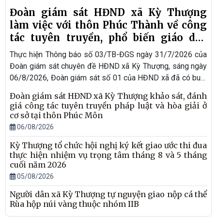
Đoàn giám sát HĐND xã Kỳ Thượng
làm việc với thôn Phúc Thành về công
tác tuyên truyền, phổ biến giáo dục
pháp luật và hòa giải ở cơ sở
Thực hiện Thông báo số 03/TB-ĐGS ngày 31/7/2026 của
Đoàn giám sát chuyên đề HĐND xã Kỳ Thượng, sáng ngày
06/8/2026, Đoàn giám sát số 01 của HĐND xã đã có buổi
làm việc với thôn Phúc Thành nhằm giám sát việc thực hiện
Đoàn giám sát HĐND xã Kỳ Thượng khảo sát, đánh
công tác tuyên truyền, phổ biến giáo dục pháp luật và hòa
giá công tác tuyên truyền pháp luật và hòa giải ở
giải ở cơ sở năm 2025.
cơ sở tại thôn Phúc Môn
06/08/2026
Kỳ Thượng tổ chức hội nghị ký kết giao ước thi đua
thực hiện nhiệm vụ trọng tâm tháng 8 và 5 tháng
cuối năm 2026
05/08/2026
Người dân xã Kỳ Thượng tự nguyện giao nộp cá thể
Rùa hộp núi vàng thuộc nhóm IIB
05/08/2026