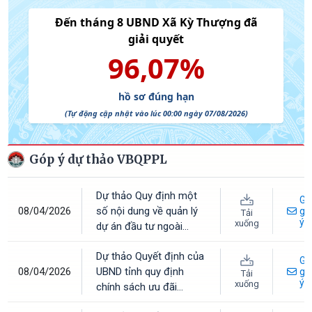
Góp ý dự thảo VBQPPL
Dự thảo Quy định một
Gử
08/04/2026
số nội dung về quản lý
gó
Tải
ý
xuống
dự án đầu tư ngoài
ngân sách trên địa bàn
Dự thảo Quyết định của
tỉnh Hà Tĩnh
Gử
08/04/2026
UBND tỉnh quy định
gó
Tải
ý
xuống
chính sách ưu đãi
(miễn, giảm) tiền thuê