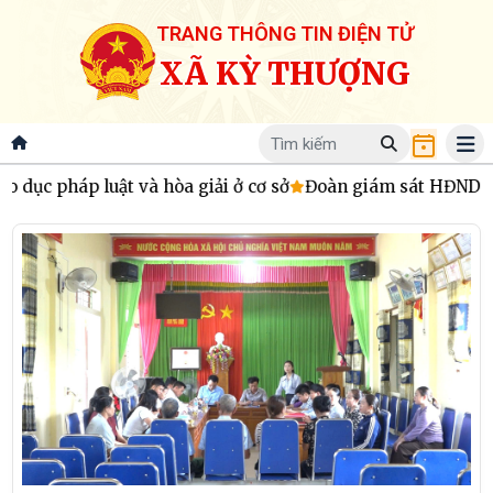
TRANG THÔNG TIN ĐIỆN TỬ
XÃ KỲ THƯỢNG
 hòa giải ở cơ sở
Đoàn giám sát HĐND xã Kỳ Thượng khảo sá