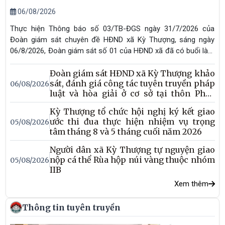
06/08/2026
Thực hiện Thông báo số 03/TB-ĐGS ngày 31/7/2026 của
Đoàn giám sát chuyên đề HĐND xã Kỳ Thượng, sáng ngày
06/8/2026, Đoàn giám sát số 01 của HĐND xã đã có buổi làm
việc với thôn Phúc Thành nhằm giám sát việc thực hiện công
Đoàn giám sát HĐND xã Kỳ Thượng khảo
tác tuyên truyền, phổ biến giáo dục pháp luật và hòa giải ở cơ
sát, đánh giá công tác tuyên truyền pháp
06/08/2026
sở năm 2025.
luật và hòa giải ở cơ sở tại thôn Phúc
Môn
Kỳ Thượng tổ chức hội nghị ký kết giao
ước thi đua thực hiện nhiệm vụ trọng
05/08/2026
tâm tháng 8 và 5 tháng cuối năm 2026
Người dân xã Kỳ Thượng tự nguyện giao
nộp cá thể Rùa hộp núi vàng thuộc nhóm
05/08/2026
IIB
Xem thêm
Thông tin tuyên truyền