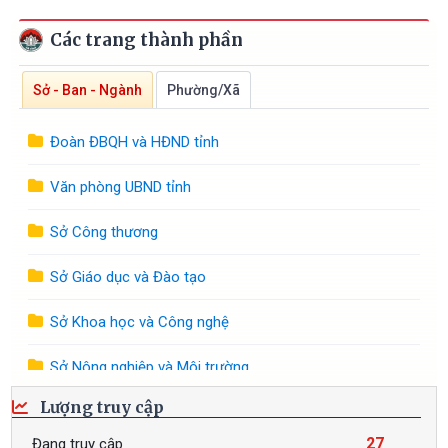
Các trang thành phần
Sở - Ban - Ngành
Phường/Xã
Đoàn ĐBQH và HĐND tỉnh
Văn phòng UBND tỉnh
Sở Công thương
Sở Giáo dục và Đào tạo
Sở Khoa học và Công nghệ
Sở Nông nghiệp và Môi trường
Lượng truy cập
Sở Nội vụ
27
Đang truy cập