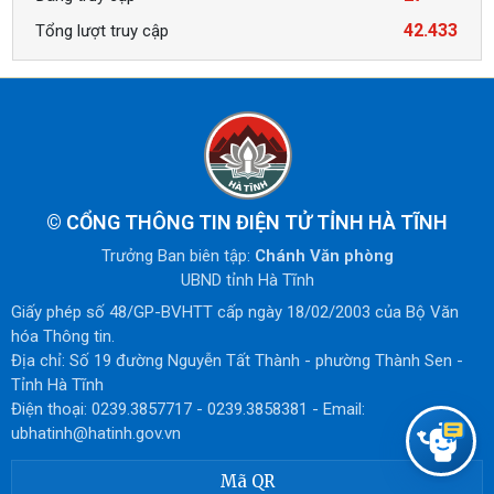
Sở Ngoại vụ
42.433
Tổng lượt truy cập
Sở Tài chính
Sở Tư pháp
Sở Văn hóa, Thế thao và Du lịch
Sở Xây dựng
©
CỔNG THÔNG TIN ĐIỆN TỬ TỈNH HÀ TĨNH
Trưởng Ban biên tập:
Chánh Văn phòng
Sở Y tế
UBND tỉnh Hà Tĩnh
Tòa án nhân dân tỉnh
Giấy phép số 48/GP-BVHTT cấp ngày 18/02/2003 của Bộ Văn
hóa Thông tin.
Viện kiểm sát nhân dân tỉnh
Địa chỉ: Số 19 đường Nguyễn Tất Thành - phường Thành Sen -
Tỉnh Hà Tĩnh
Công an tỉnh
Điện thoại: 0239.3857717 - 0239.3858381 - Email:
ubhatinh@hatinh.gov.vn
Ban quản lý Khu kinh tế tỉnh
Mã QR