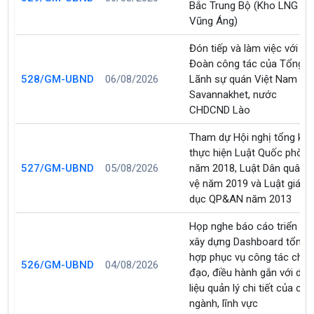
Bắc Trung Bộ (Kho LNG
Vũng Áng)
Đón tiếp và làm việc với
Đoàn công tác của Tổng
528/GM-UBND
06/08/2026
Lãnh sự quán Việt Nam tại
Savannakhet, nước
CHDCND Lào
Tham dự Hội nghị tổng kết
thực hiện Luật Quốc phòn
527/GM-UBND
05/08/2026
năm 2018, Luật Dân quân t
vệ năm 2019 và Luật giáo
dục QP&AN năm 2013
Họp nghe báo cáo triển kha
xây dựng Dashboard tổng
hợp phục vụ công tác chỉ
526/GM-UBND
04/08/2026
đạo, điều hành gắn với dữ
liệu quản lý chi tiết của các
ngành, lĩnh vực