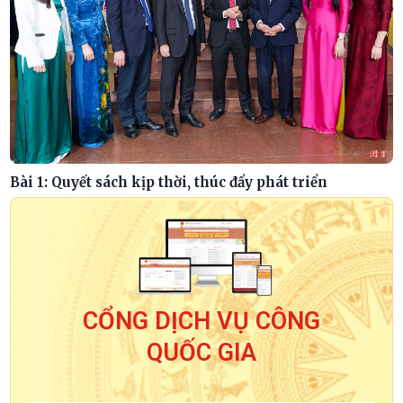
Bài 1: Quyết sách kịp thời, thúc đẩy phát triển
CỔNG DỊCH VỤ CÔNG
QUỐC GIA