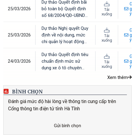
Dự thảo Quyết định bãi
nhà cho các đối tượng
Gử
25/03/2026
bỏ toàn bộ Quyết định
ưu tiên trên địa bàn tỉnh
gó
Tải
ý
xuống
số 68/2004/QĐ-UBND
Hà Tĩnh
ngày 18/6/2004 của
Dự thảo Nghị quyết Quy
UBND tỉnh về cán bộ,
Gử
25/03/2026
định về nội dung, mức
công chức xã, phường,
gó
Tải
ý
xuống
chi quản lý hoạt động
thị trấn
và thực hiện nhiệm vụ
Dự thảo Quyết định tiêu
khoa học, công nghệ và
Gử
24/03/2026
chuẩn định mức sử
đổi mới sáng tạo sử
gó
Tải
ý
xuống
dụng xe ô tô chuyên
dụng ngân sách nhà
dùng
nước thuộc phạm vi
Xem thêm
quản lý của tỉnh Hà Tĩnh
BÌNH CHỌN
Đánh giá mức độ hài lòng về thông tin cung cấp trên
Cổng thông tin điện tử tỉnh Hà Tĩnh
Gửi bình chọn